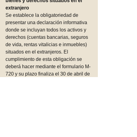
bienes y derechos situados en el 
extranjero
Se establece la obligatoriedad de 
presentar una declaración informativa 
donde se incluyan todos los activos y 
derechos (cuentas bancarias, seguros 
de vida, rentas vitalicias e inmuebles) 
situados en el extranjeros. El 
cumplimiento de esta obligación se 
deberá hacer mediante el formulario M-
720 y su plazo finaliza el 30 de abril de 
este año.
Se exceptúa de la obligación de 
informar cuando la totalidad de cuentas 
conjuntamente, la totalidad de valores, 
derechos, seguros y rentas y la 
totalidad de bienes inmuebles no 
superen la valoración de 50.000,00 
EUR.