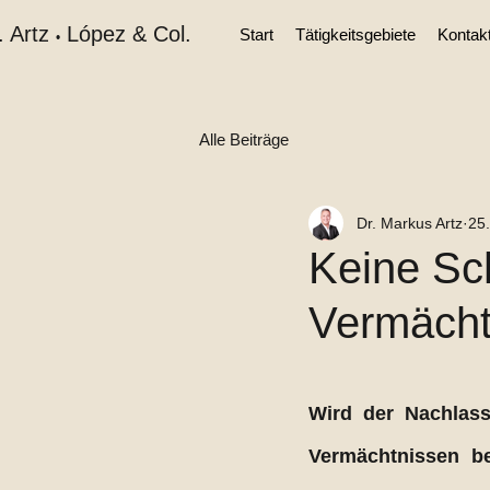
. Artz
López & Col.
Start
Tätigkeitsgebiete
Kontak
•
Alle Beiträge
Dr. Markus Artz
25.
Keine Sch
Vermächt
Wird der Nachlass
Vermächtnissen bel