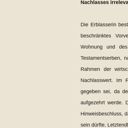
Nachlasses irreleva
Die Erblasserin bes
beschränktes Vorve
Wohnung und des H
Testamentserben, na
Rahmen der wirtsch
Nachlasswert. Im Pf
gegeben sei, da der
aufgezehrt werde. D
Hinweisbeschluss, d
sein dürfte. Letzten