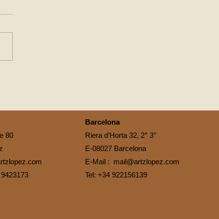
amentsvollstreckers
hl die Ernennung zum
mentsvollstrecker
hließlich in den Händen des
sers liegt, ist diese
heidung auch nach...
Barcelona
e 80
Riera d’Horta 32, 2° 3°
z
E-08027 Barcelona
rtzlopez.com
E-Mail :
mail@artzlopez.com
1 9423173
Tel:
+34 922156139