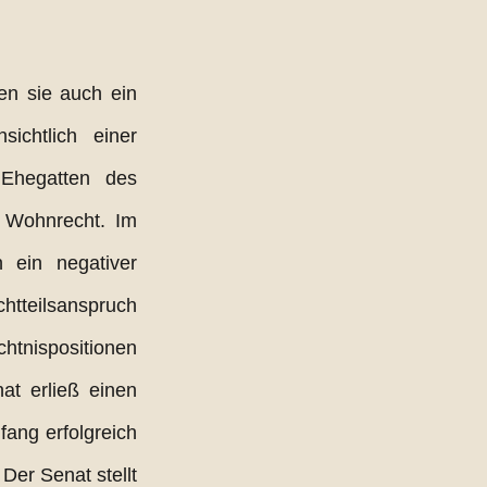
n sie auch ein 
chtlich einer 
hegatten des 
 Wohnrecht. Im 
 ein negativer 
tteilsanspruch 
tnispositionen 
t erließ einen 
ang erfolgreich 
er Senat stellt 