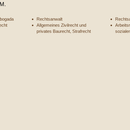
.M.
Abogada
Rechtsanwalt
Rechts
recht
Allgemeines Zivilrecht und
Arbeits
privates Baurecht, Strafrecht
soziale