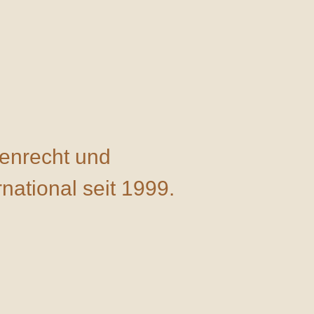
ienrecht und
ational seit 1999.
ei
Dr. Artz • López & Col.