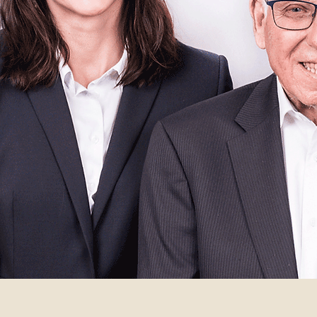
llkommen b
rtz
López &
•