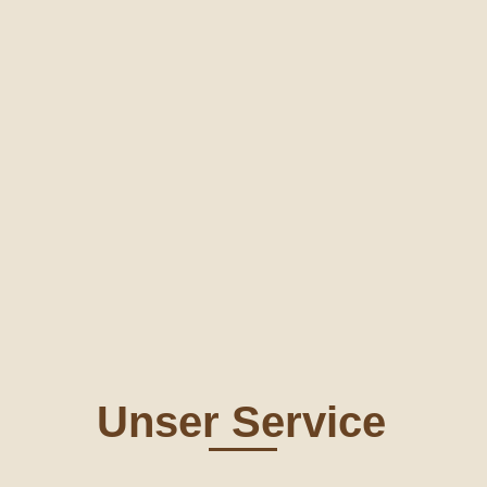
Willkommen bei einem erfahrenen Team von Anwälten,
Erbrecht und Immobilienrecht
anbietet. Unsere Anwälte
und sind auf beide Rechtsgebiete spezialisiert.
Wir laden Sie ein, uns und unser Angebot kennenzulern
kontaktieren. Mit unserer Erfahrung und unserem Fachw
erfolgreich zu vertreten.
M
Unser Service