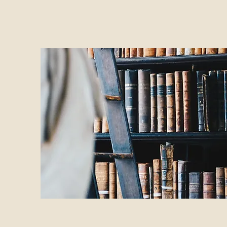
Veröffentlichungen
Dr. Markus Artz
25. Juli 2023
Keine Anrechnung von Empfängen
Bestimmung beim Pflichtteil
Wendet der Erblasser einem Pflichtteilsberechtigte
Lebzeiten zu, muss sich der Empfänger die Zuwen
nachträglich auf...