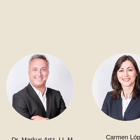
Carmen Lóp
Dr. Markus Artz, LL.M