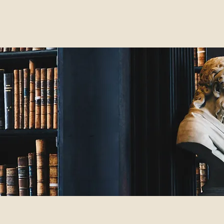
 ohne
n etwas zu
dung nicht