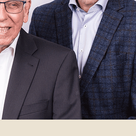
ei
 Col.